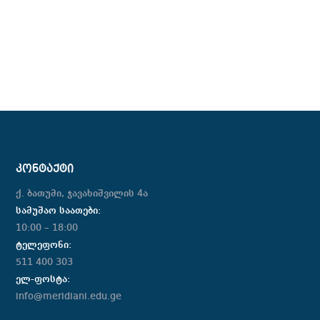
ᲙᲝᲜᲢᲐᲥᲢᲘ
ქ. ბათუმი, ჯავახიშვილის 4ა
სამუშაო საათები:
10:00 – 18:00
ტელეფონი:
511 400 303
ელ-ფოსტა:
info@meridiani.edu.ge