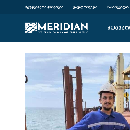
ᲡᲢᲣᲓᲔᲜᲢᲣᲠᲘ ᲪᲮᲝᲕᲠᲔᲑᲐ
ᲒᲐᲪᲘᲤᲠᲝᲕᲜᲔᲑᲐ
ᲡᲐᲡᲐᲠᲒᲔᲑᲚᲝ 
მთავარ