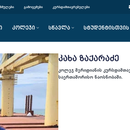
ᲑᲛᲣᲚᲔᲑᲘ
ᲒᲐᲛᲝᲪᲔᲛᲔᲑᲘ
ᲙᲣᲠᲡᲓᲐᲛᲗᲐᲕᲠᲔᲑᲣᲚᲔᲑᲘ
ი
კოლეჯი
სწავლა
სტუდენტისთვის
კახა ზაქარაძე
კოლეჯ მერიდიანის კურსდამთა
საერთაშორისო ნაოსნობაში.