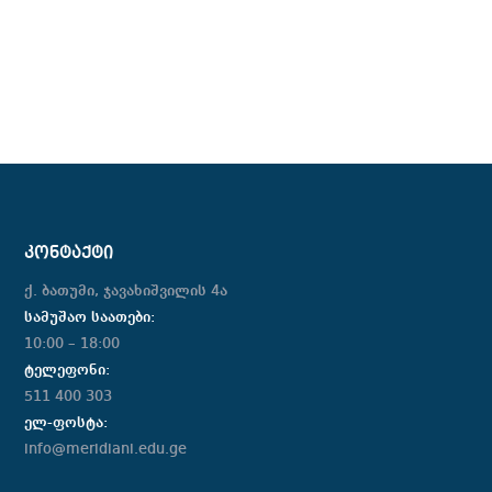
ᲙᲝᲜᲢᲐᲥᲢᲘ
ქ. ბათუმი, ჯავახიშვილის 4ა
სამუშაო საათები:
10:00 – 18:00
ტელეფონი:
511 400 303
ელ-ფოსტა:
info@meridiani.edu.ge