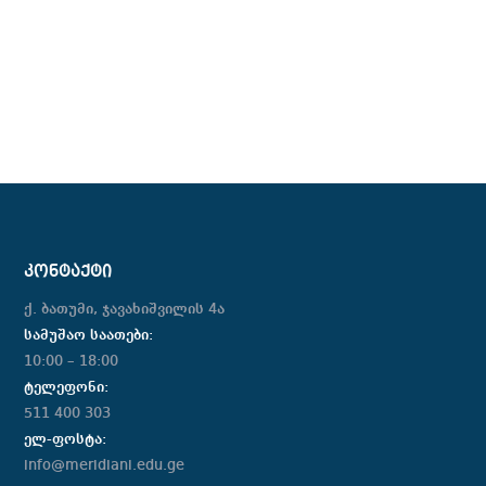
ᲙᲝᲜᲢᲐᲥᲢᲘ
ქ. ბათუმი, ჯავახიშვილის 4ა
სამუშაო საათები:
10:00 – 18:00
ტელეფონი:
511 400 303
ელ-ფოსტა:
info@meridiani.edu.ge