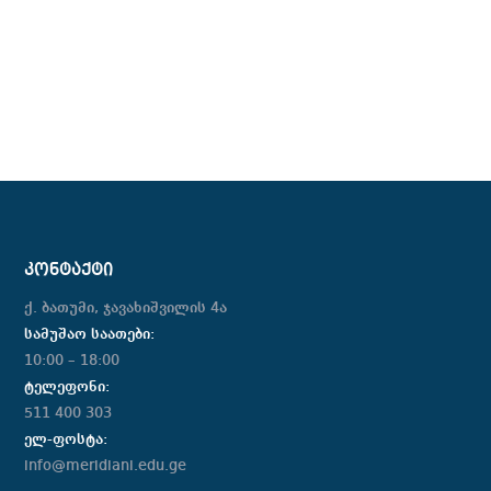
ᲙᲝᲜᲢᲐᲥᲢᲘ
ქ. ბათუმი, ჯავახიშვილის 4ა
სამუშაო საათები:
10:00 – 18:00
ტელეფონი:
511 400 303
ელ-ფოსტა:
info@meridiani.edu.ge