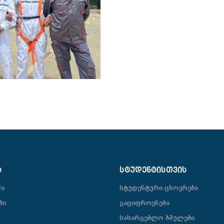
Ა
ᲡᲢᲣᲓᲔᲜᲢᲘᲡᲗᲕᲘᲡ
მა
სტუდენტური ცხოვრება
ბი
გაციფროვნება
სასარგებლო ბმულები