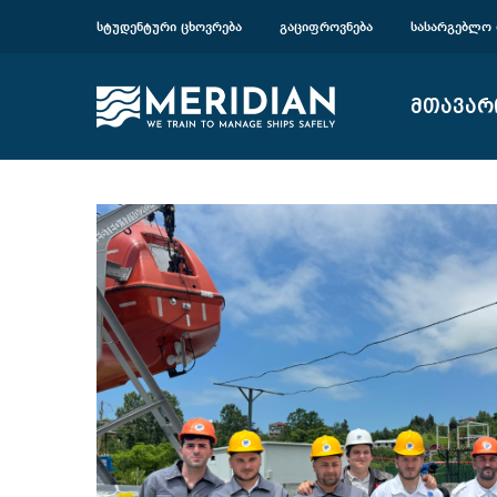
ᲡᲢᲣᲓᲔᲜᲢᲣᲠᲘ ᲪᲮᲝᲕᲠᲔᲑᲐ
ᲒᲐᲪᲘᲤᲠᲝᲕᲜᲔᲑᲐ
ᲡᲐᲡᲐᲠᲒᲔᲑᲚᲝ 
მთავარ