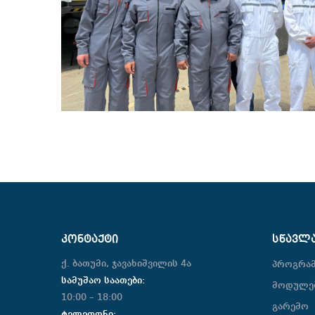
ᲙᲝᲜᲢᲐᲥᲢᲘ
ᲡᲬᲐᲕᲚ
ქ. ბათუმი, ჯავახიშვილის 4ა
პროგრა
სამუშაო საათები:
მოდულე
10:00 – 18:00
გარემო
ტელეფონი: