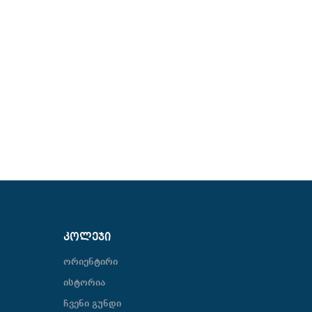
ᲙᲝᲚᲔᲯᲘ
ორიენტირი
ისტორია
ჩვენი გუნდი