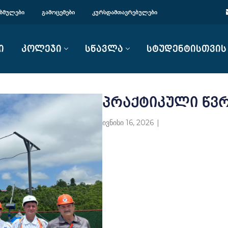
ᲑᲛᲣᲚᲔᲑᲘ
ᲒᲐᲛᲝᲪᲔᲛᲔᲑᲘ
ᲙᲣᲠᲡᲓᲐᲛᲗᲐᲕᲠᲔᲑᲣᲚᲔᲑᲘ
ი
კოლეჯი
სწავლა
სტუდენტისთვის
პრაქტიკული წვ
ივნისი 16, 2026