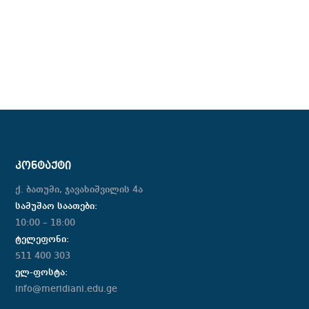
ᲙᲝᲜᲢᲐᲥᲢᲘ
ქ. ბათუმი, ჯავახიშვილის 4ა
სამუშაო საათები:
10:00 – 18:00
ტელეფონი:
511 400 303
ელ-ფოსტა:
info@meridiani.edu.ge