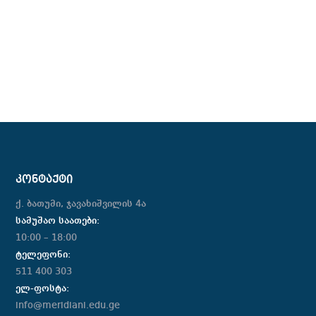
ᲙᲝᲜᲢᲐᲥᲢᲘ
ქ. ბათუმი, ჯავახიშვილის 4ა
სამუშაო საათები:
10:00 – 18:00
ტელეფონი:
511 400 303
ელ-ფოსტა:
info@meridiani.edu.ge