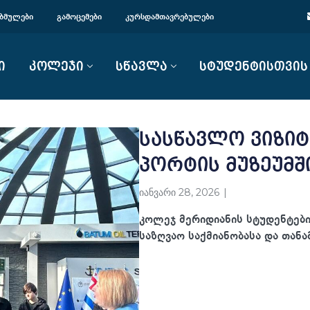
ᲑᲛᲣᲚᲔᲑᲘ
ᲒᲐᲛᲝᲪᲔᲛᲔᲑᲘ
ᲙᲣᲠᲡᲓᲐᲛᲗᲐᲕᲠᲔᲑᲣᲚᲔᲑᲘ
ი
კოლეჯი
სწავლა
სტუდენტისთვის
სასწავლო ვიზიტ
პორტის მუზეუმშ
იანვარი 28, 2026
კოლეჯ მერიდიანის სტუდენტები
საზღვაო საქმიანობასა და თან