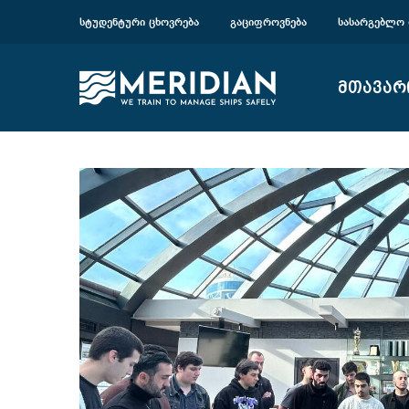
ᲡᲢᲣᲓᲔᲜᲢᲣᲠᲘ ᲪᲮᲝᲕᲠᲔᲑᲐ
ᲒᲐᲪᲘᲤᲠᲝᲕᲜᲔᲑᲐ
ᲡᲐᲡᲐᲠᲒᲔᲑᲚᲝ 
მთავარ