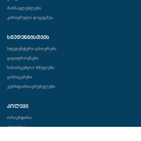
მასწავლებლები
კარიერული დაგეგმვა
ᲡᲢᲣᲓᲔᲜᲢᲘᲡᲗᲕᲘᲡ
სტუდენტური ცხოვრება
გაციფროვნება
სასარგებლო ბმულები
გამოცემები
კურსდამთავრებულები
ᲙᲝᲚᲔᲯᲘ
ორიენტირი
ისტორია
ჩვენი გუნდი