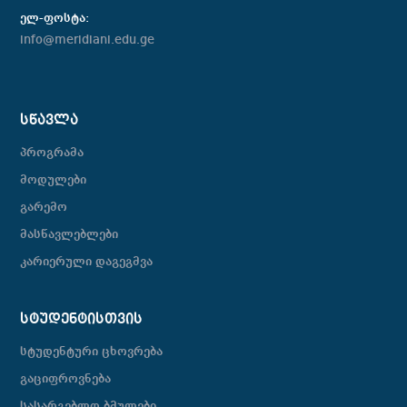
ელ-ფოსტა:
info@meridiani.edu.ge
ᲡᲬᲐᲕᲚᲐ
პროგრამა
მოდულები
გარემო
მასწავლებლები
კარიერული დაგეგმვა
ᲡᲢᲣᲓᲔᲜᲢᲘᲡᲗᲕᲘᲡ
სტუდენტური ცხოვრება
გაციფროვნება
სასარგებლო ბმულები