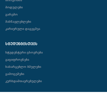
პროგრამა
მოდულები
გარემო
მასწავლებლები
კარიერული დაგეგმვა
ᲡᲢᲣᲓᲔᲜᲢᲘᲡᲗᲕᲘᲡ
სტუდენტური ცხოვრება
გაციფროვნება
სასარგებლო ბმულები
გამოცემები
კურსდამთავრებულები
ᲙᲝᲚᲔᲯᲘ
ორიენტირი