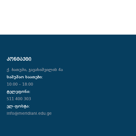
ᲙᲝᲜᲢᲐᲥᲢᲘ
ქ. ბათუმი, ჯავახიშვილის 4ა
სამუშაო საათები:
10:00 – 18:00
ტელეფონი:
511 400 303
ელ-ფოსტა:
info@meridiani.edu.ge