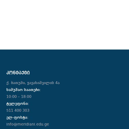
ᲙᲝᲜᲢᲐᲥᲢᲘ
ქ. ბათუმი, ჯავახიშვილის 4ა
სამუშაო საათები:
10:00 – 18:00
ტელეფონი:
511 400 303
ელ-ფოსტა:
info@meridiani.edu.ge