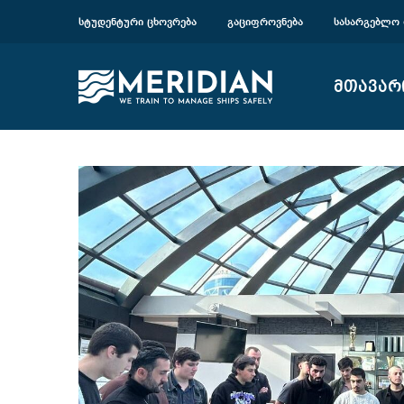
ᲡᲢᲣᲓᲔᲜᲢᲣᲠᲘ ᲪᲮᲝᲕᲠᲔᲑᲐ
ᲒᲐᲪᲘᲤᲠᲝᲕᲜᲔᲑᲐ
ᲡᲐᲡᲐᲠᲒᲔᲑᲚᲝ 
მთავარ