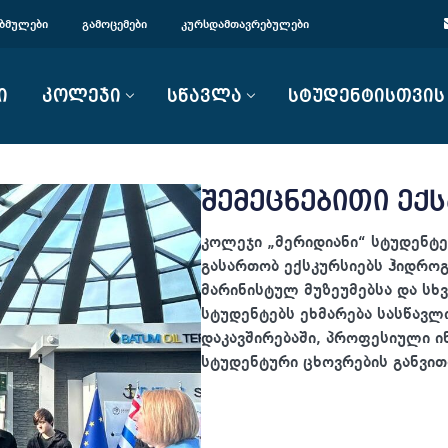
ᲑᲛᲣᲚᲔᲑᲘ
ᲒᲐᲛᲝᲪᲔᲛᲔᲑᲘ
ᲙᲣᲠᲡᲓᲐᲛᲗᲐᲕᲠᲔᲑᲣᲚᲔᲑᲘ
ი
კოლეჯი
სწავლა
სტუდენტისთვის
შემეცნებითი ექ
კოლეჯი „მერიდიანი“ სტუდენტე
გასართობ ექსკურსიებს ჰიდროგ
მარინისტულ მუზეუმებსა და სხვ
სტუდენტებს ეხმარება სასწავ
დაკავშირებაში, პროფესიული ი
სტუდენტური ცხოვრების განვით