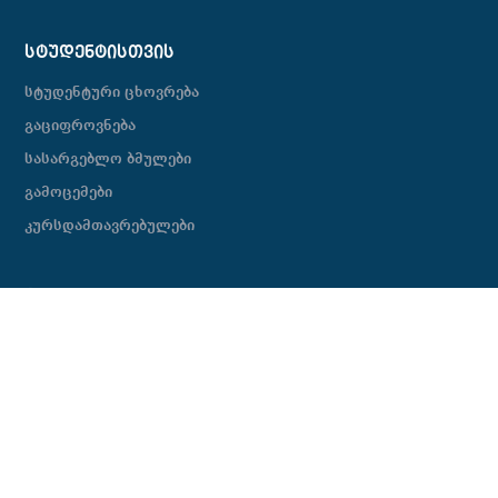
ᲡᲢᲣᲓᲔᲜᲢᲘᲡᲗᲕᲘᲡ
სტუდენტური ცხოვრება
გაციფროვნება
სასარგებლო ბმულები
გამოცემები
კურსდამთავრებულები
ᲙᲝᲚᲔᲯᲘ
ორიენტირი
ისტორია
ჩვენი გუნდი
გამოცემები
პარტნიორები